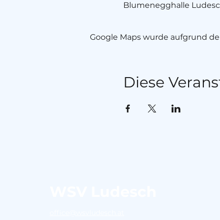
Blumenegghalle Ludesch,
Google Maps wurde aufgrund der 
Diese Verans
WSV Ludesch
office@wsvludesch.at