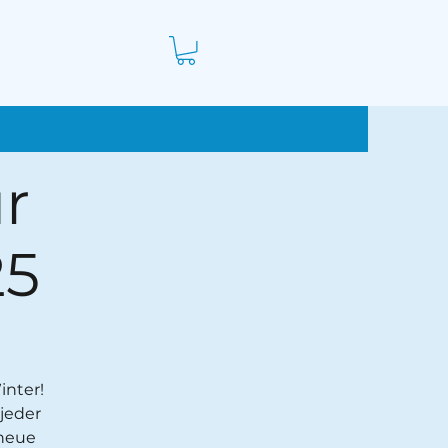
r
25
inter!
jeder
 neue