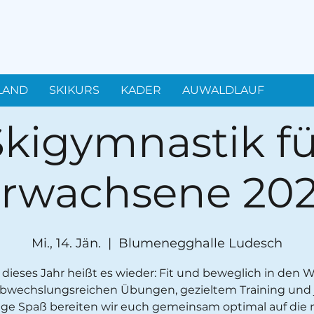
LAND
SKIKURS
KADER
AUWALDLAUF
Skigymnastik fü
rwachsene 20
Mi., 14. Jän.
  |  
Blumenegghalle Ludesch
dieses Jahr heißt es wieder: Fit und beweglich in den W
abwechslungsreichen Übungen, gezieltem Training und 
e Spaß bereiten wir euch gemeinsam optimal auf die