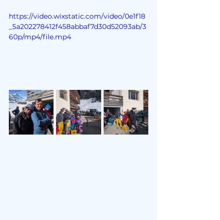
https://video.wixstatic.com/video/0e1f18
_5a202278412f458abbaf7d30d52093ab/3
60p/mp4/file.mp4