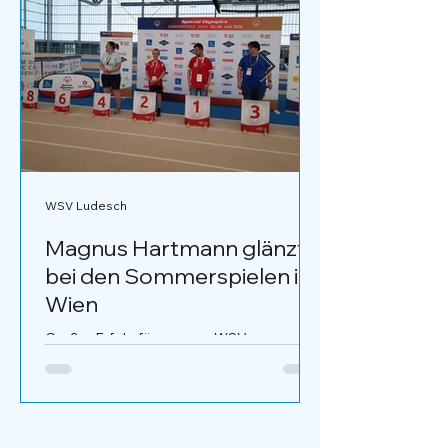
WSV Ludesch
Magnus Hartmann glänzt
bei den Sommerspielen in
Wien
Großer Erfolg für unseren WSV-
Kaderläufer Magnus Hartmann: Bei den
Sommerspielen in Wien sicherte er sich im
Kletterbewerb den hervorragenden 2.
Platz. Mit dieser starken Leistung bewies
Magnus sein sportliches Talent und seine