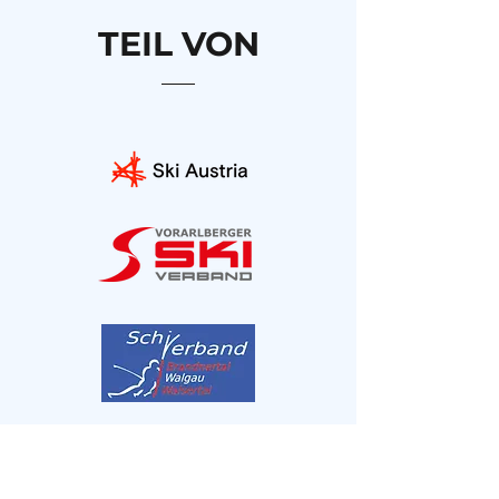
Vielseitigkeit. Wir gratulieren ihm herzlich
TEIL VON
zu diesem tollen Erfolg und sind stolz einen
so engagierten Athleten in unserem Verein
zu haben. Herzlichen Glückwunsch,
Magnus!
VIELEN DANK AN UNSERE