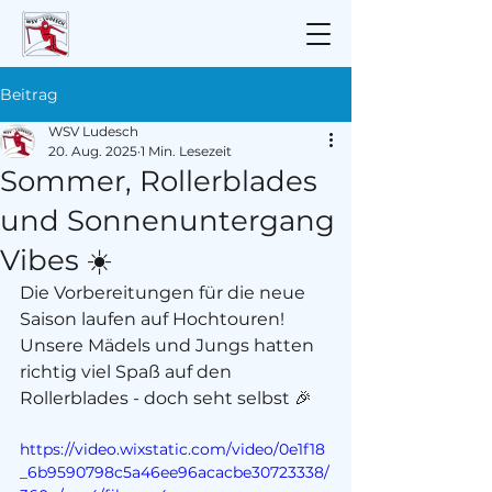
Beitrag
WSV Ludesch
20. Aug. 2025
1 Min. Lesezeit
Sommer, Rollerblades
und Sonnenuntergang
Vibes ☀️
Die Vorbereitungen für die neue 
Saison laufen auf Hochtouren!
Unsere Mädels und Jungs hatten 
richtig viel Spaß auf den 
Rollerblades - doch seht selbst 🎉
https://video.wixstatic.com/video/0e1f18
_6b9590798c5a46ee96acacbe30723338/