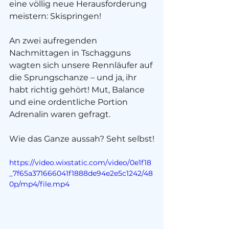
eine völlig neue Herausforderung 
meistern: Skispringen! 
An zwei aufregenden 
Nachmittagen in Tschagguns 
wagten sich unsere Rennläufer auf 
die Sprungschanze – und ja, ihr 
habt richtig gehört! Mut, Balance 
und eine ordentliche Portion 
Adrenalin waren gefragt.
Wie das Ganze aussah? Seht selbst!
https://video.wixstatic.com/video/0e1f18
_7f65a371666041f1888de94e2e5c1242/48
0p/mp4/file.mp4