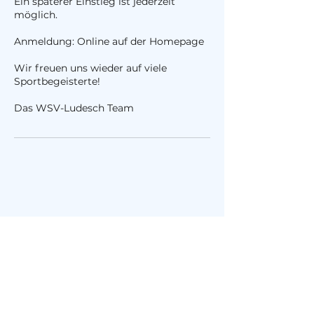
Ein späterer Einstieg ist jederzeit
möglich.
Anmeldung: Online auf der Homepage
Wir freuen uns wieder auf viele
Sportbegeisterte!
Das WSV-Ludesch Team
WSV Ludesch
office@wsvludesch.at
Bahnhofstraße 12, 6713 Ludesch